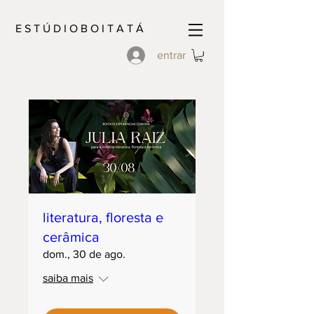
E S T Ú D I O B O I T A T Á
entrar
literatura, floresta e
cerâmica
dom., 30 de ago.
saiba mais